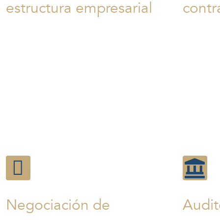
estructura empresarial
contr
Teniendo en cuenta aspectos como el
Asesoramie
capital inicial, la responsabilidad de los
revisión d
socios, la administración y las
incluyend
obligaciones fiscales. Asesoramiento en
acuerdos d
la negociación y redacción de contratos
colaboraci
con los proveedores, los clientes y otros
arrendamie
terceros.
Negociación de
Audit