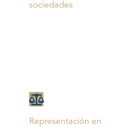
sociedades
Asesoría legal en la constitución de
sociedades, ayudando a los empresarios
en la elaboración de los estatutos,
contratos y demás documentos
necesarios para su legalización y registro
Representación en