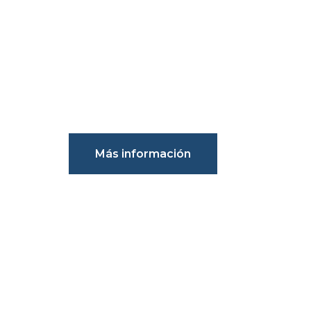
DERECH
AUTOR Y
Registro de marcas, patentes y
Más información