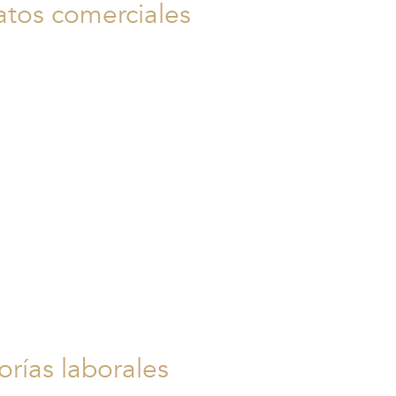
atos comerciales
nto en la elaboración y
e contratos comerciales,
o contratos de compraventa,
e distribución, acuerdos de
ón, contratos de
nto, entre otros.
orías laborales